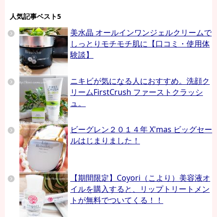
人気記事ベスト5
美水晶 オールインワンジェルクリームで
しっとりモチモチ肌に【口コミ・使用体
験談】
ニキビが気になる人におすすめ。洗顔ク
リームFirstCrush ファーストクラッシ
ュ。
ビーグレン２０１４年 X'mas ビッグセー
ルはじまりました！
【期間限定】Coyori（こより）美容液オ
イルを購入すると、リップトリートメン
トが無料でついてくる！！