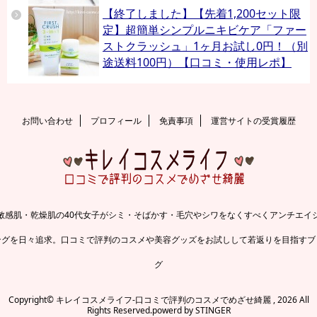
【終了しました】【先着1,200セット限
定】超簡単シンプルニキビケア「ファー
ストクラッシュ」1ヶ月お試し0円！（別
途送料100円）【口コミ・使用レポ】
お問い合わせ
プロフィール
免責事項
運営サイトの受賞履歴
敏感肌・乾燥肌の40代女子がシミ・そばかす・毛穴やシワをなくすべくアンチエイ
ングを日々追求。口コミで評判のコスメや美容グッズをお試しして若返りを目指すブ
グ
Copyright© キレイコスメライフ-口コミで評判のコスメでめざせ綺麗 , 2026 All
Rights Reserved.
powerd by STINGER