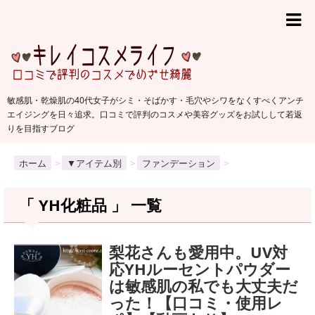
敏感肌・乾燥肌の40代女子がシミ・そばかす・毛穴やシワをなくすべくアンチ
エイジングを日々追求。口コミで評判のコスメや美容グッズをお試しして若返
りを目指すブログ
ホーム
>
▼アイテム別
>
ファンデーション
>
「 YH化粧品 」 一覧
梨花さんも愛用中。UV対
応YHルーセントパウダー
は敏感肌の私でも大丈夫だ
った！【口コミ・使用レ