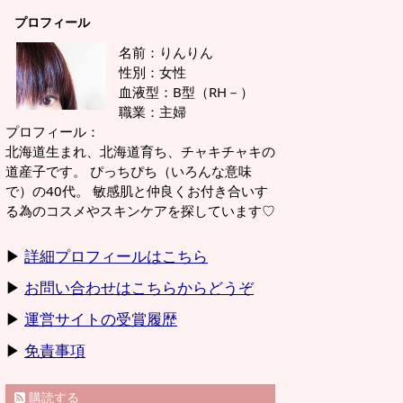
プロフィール
名前：りんりん
性別：女性
血液型：B型（RH－）
職業：主婦
プロフィール：
北海道生まれ、北海道育ち、チャキチャキの
道産子です。 ぴっちぴち（いろんな意味
で）の40代。 敏感肌と仲良くお付き合いす
る為のコスメやスキンケアを探しています♡
▶
詳細プロフィールはこちら
▶
お問い合わせはこちらからどうぞ
▶
運営サイトの受賞履歴
▶
免責事項
購読する