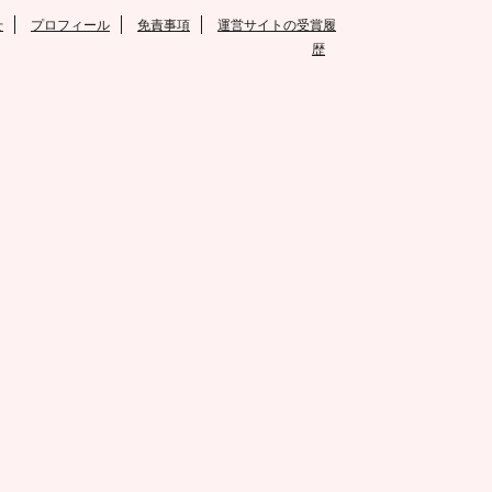
せ
プロフィール
免責事項
運営サイトの受賞履
歴