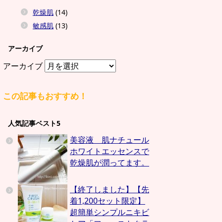
乾燥肌
(14)
敏感肌
(13)
アーカイブ
アーカイブ
この記事もおすすめ！
人気記事ベスト5
美容液 肌ナチュール
ホワイトエッセンスで
乾燥肌が潤ってます。
【終了しました】【先
着1,200セット限定】
超簡単シンプルニキビ