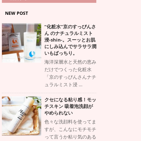
NEW POST
“化粧水”京のすっぴんさ
ん のナチュラルミスト
浸-shin-。スーッとお肌
にしみ込んでサラサラ潤
いもばっちり。
海洋深層水と天然の恵み
だけでつくった化粧水
「京のすっぴんさんナチ
ュラルミスト浸 ...
クセになる粘り感！モッ
チスキン 吸着泡洗顔が
やめられない
色々な洗顔料を使ってま
すが、こんなにモチモチ
って言うか粘り気のある