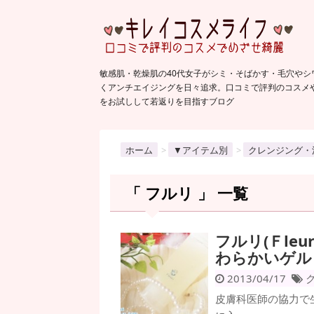
敏感肌・乾燥肌の40代女子がシミ・そばかす・毛穴やシ
くアンチエイジングを日々追求。口コミで評判のコスメ
をお試しして若返りを目指すブログ
ホーム
>
▼アイテム別
>
クレンジング・
「 フルリ 」 一覧
フルリ(Ｆle
わらかいゲル
2013/04/17
皮膚科医師の協力で