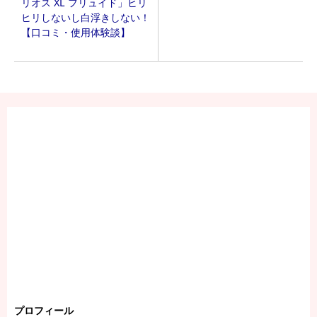
リオス XL フリュイド」ヒリ
ヒリしないし白浮きしない！
【口コミ・使用体験談】
プロフィール