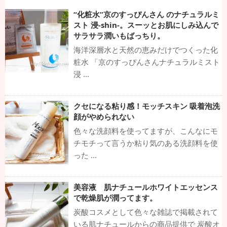
“化粧水”京のすっぴんさん のナチュラルミ
スト 浸-shin-。スーッとお肌にしみ込んで
サラサラ潤いもばっちり。
海洋深層水と天然の恵みだけでつくった化
粧水 「京のすっぴんさんナチュラルミスト
浸 ...
クセになる粘り感！モッチスキン 吸着泡洗
顔がやめられない
色々な洗顔料を使ってますが、こんなにモ
チモチって言うか粘り気のある洗顔料を使
った ...
美容液 肌ナチュールホワイトエッセンス
で乾燥肌が潤ってます。
炭酸コスメとして色々な雑誌で掲載されて
いる肌ナチュールからの商品提供で 炭酸オ