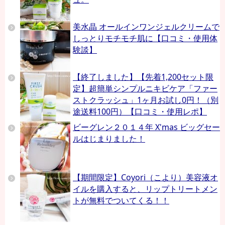
美水晶 オールインワンジェルクリームで
しっとりモチモチ肌に【口コミ・使用体
験談】
【終了しました】【先着1,200セット限
定】超簡単シンプルニキビケア「ファー
ストクラッシュ」1ヶ月お試し0円！（別
途送料100円）【口コミ・使用レポ】
ビーグレン２０１４年 X'mas ビッグセー
ルはじまりました！
【期間限定】Coyori（こより）美容液オ
イルを購入すると、リップトリートメン
トが無料でついてくる！！