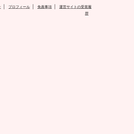
せ
プロフィール
免責事項
運営サイトの受賞履
歴