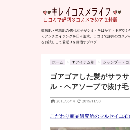
敏感肌・乾燥肌の40代女子がシミ・そばかす・毛穴やシ
くアンチエイジングを日々追求。口コミで評判のコスメ
をお試しして若返りを目指すブログ
ホーム
>
▼アイテム別
>
シャンプー・コ
ゴアゴアした髪がサラサ
ル・ヘアソープで抜け毛
2015/06/14
2019/11/30
こだわり商品研究所のマルセイユ石