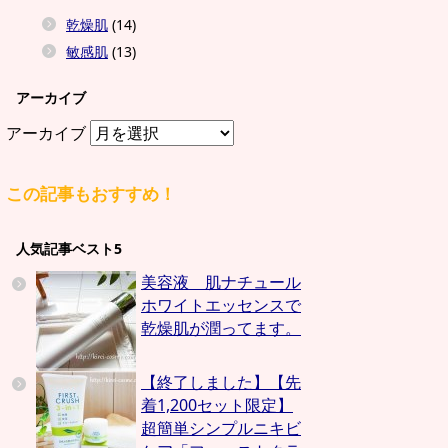
乾燥肌
(14)
敏感肌
(13)
アーカイブ
アーカイブ
この記事もおすすめ！
人気記事ベスト5
美容液 肌ナチュール
ホワイトエッセンスで
乾燥肌が潤ってます。
【終了しました】【先
着1,200セット限定】
超簡単シンプルニキビ