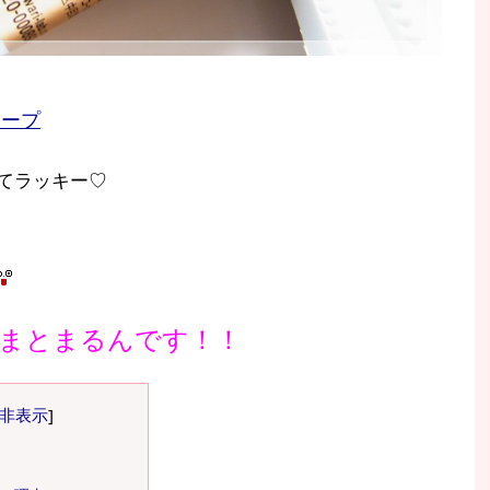
ソープ
てラッキー♡
まとまるんです！！
非表示
]