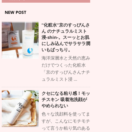
NEW POST
“化粧水”京のすっぴんさ
ん のナチュラルミスト
浸-shin-。スーッとお肌
にしみ込んでサラサラ潤
いもばっちり。
海洋深層水と天然の恵み
だけでつくった化粧水
「京のすっぴんさんナチ
ュラルミスト浸 ...
クセになる粘り感！モッ
チスキン 吸着泡洗顔が
やめられない
色々な洗顔料を使ってま
すが、こんなにモチモチ
って言うか粘り気のある