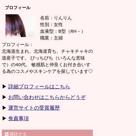
プロフィール
名前：りんりん
性別：女性
血液型：B型（RH－）
職業：主婦
プロフィール：
北海道生まれ、北海道育ち、チャキチャキの
道産子です。 ぴっちぴち（いろんな意味
で）の40代。 敏感肌と仲良くお付き合いす
る為のコスメやスキンケアを探しています♡
▶
詳細プロフィールはこちら
▶
お問い合わせはこちらからどうぞ
▶
運営サイトの受賞履歴
▶
免責事項
購読する