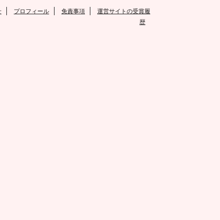
せ
プロフィール
免責事項
運営サイトの受賞履
歴