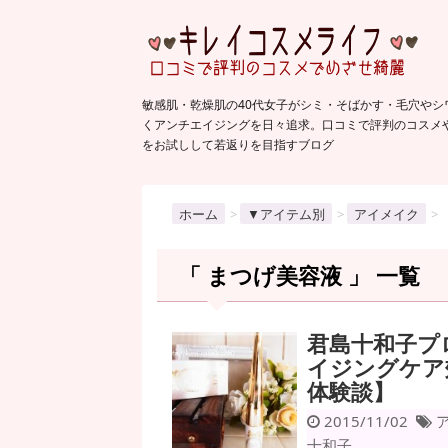
敏感肌・乾燥肌の40代女子がシミ・そばかす・毛穴やシ
くアンチエイジングを日々追求。口コミで評判のコスメ
をお試しして若返りを目指すブログ
ホーム
>
▼アイテム別
>
アイメイク
>
「 まつげ美容液 」 一覧
君島十和子プ
イジングケア
体験談】
2015/11/02
十和子