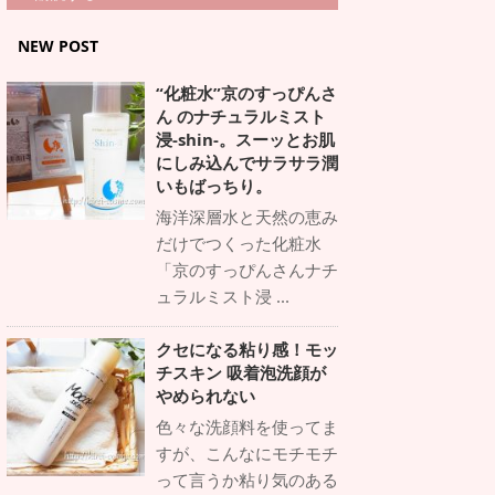
NEW POST
“化粧水”京のすっぴんさ
ん のナチュラルミスト
浸-shin-。スーッとお肌
にしみ込んでサラサラ潤
いもばっちり。
海洋深層水と天然の恵み
だけでつくった化粧水
「京のすっぴんさんナチ
ュラルミスト浸 ...
クセになる粘り感！モッ
チスキン 吸着泡洗顔が
やめられない
色々な洗顔料を使ってま
すが、こんなにモチモチ
って言うか粘り気のある