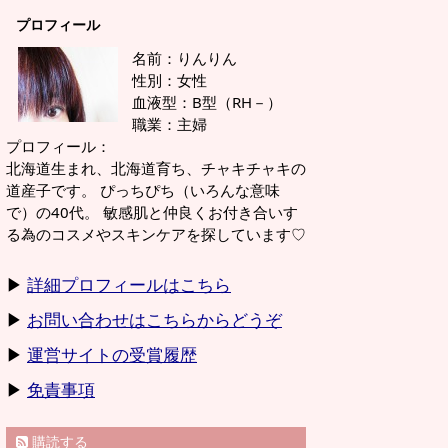
プロフィール
名前：りんりん
性別：女性
血液型：B型（RH－）
職業：主婦
プロフィール：
北海道生まれ、北海道育ち、チャキチャキの
道産子です。 ぴっちぴち（いろんな意味
で）の40代。 敏感肌と仲良くお付き合いす
る為のコスメやスキンケアを探しています♡
▶
詳細プロフィールはこちら
▶
お問い合わせはこちらからどうぞ
▶
運営サイトの受賞履歴
▶
免責事項
購読する