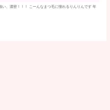
強い、濃密！！！ こーんなまつ毛に憧れるりんりんです 年