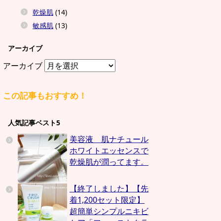
乾燥肌
(14)
敏感肌
(13)
アーカイブ
アーカイブ
この記事もおすすめ！
人気記事ベスト5
美容液 肌ナチュール
ホワイトエッセンスで
乾燥肌が潤ってます。
【終了しました】【先
着1,200セット限定】
超簡単シンプルニキビ